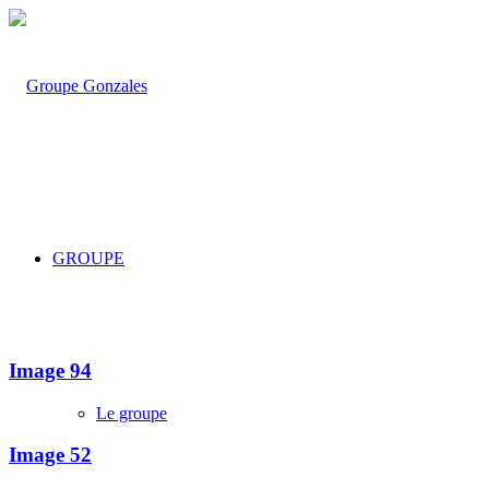
GROUPE
Image 94
Le groupe
Image 52